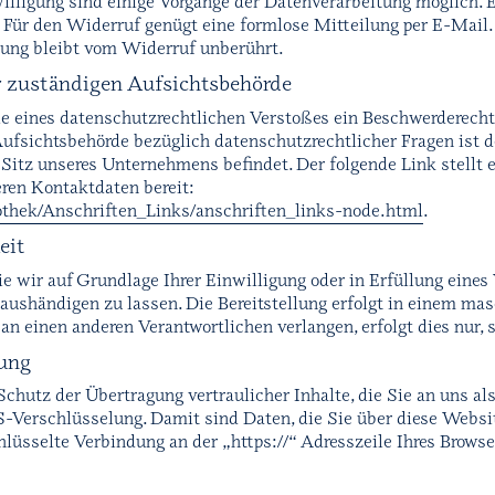
lligung sind einige Vorgänge der Datenverarbeitung möglich. Ei
h. Für den Widerruf genügt eine formlose Mitteilung per E-Mail
tung bleibt vom Widerruf unberührt.
r zuständigen Aufsichtsbehörde
lle eines datenschutzrechtlichen Verstoßes ein Beschwerderecht
ufsichtsbehörde bezüglich datenschutzrechtlicher Fragen ist 
Sitz unseres Unternehmens befindet. Der folgende Link stellt e
ren Kontaktdaten bereit:
thek/Anschriften_Links/anschriften_links-node.html
.
eit
ie wir auf Grundlage Ihrer Einwilligung oder in Erfüllung eines
e aushändigen zu lassen. Die Bereitstellung erfolgt in einem ma
an einen anderen Verantwortlichen verlangen, erfolgt dies nur, 
ung
hutz der Übertragung vertraulicher Inhalte, die Sie an uns als
Verschlüsselung. Damit sind Daten, die Sie über diese Website
chlüsselte Verbindung an der „https://“ Adresszeile Ihres Brow